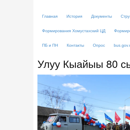
Главная
История
Документы
Стру
Формирования Хомустахский ЦД
Формир
ПБ и ПН
Контакты
Опрос
bus.gov.
Улуу Кыайыы 80 с