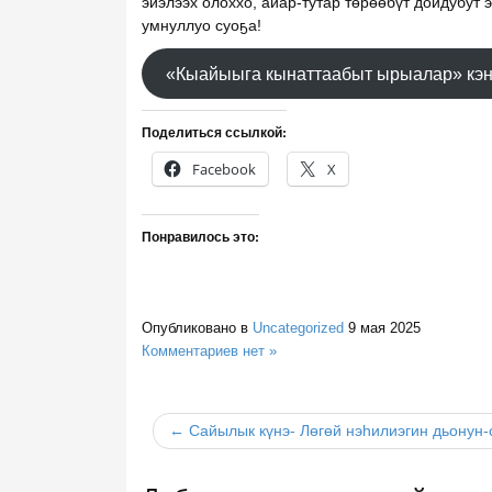
эйэлээх олоххо, айар-тутар төрөөбүт дойдубут 
умнуллуо суоҕа!
«Кыайыыга кынаттаабыт ырыалар» кэнс
Поделиться ссылкой:
Facebook
X
Понравилось это:
Опубликовано в
Uncategorized
9 мая 2025
Комментариев нет »
← Сайылык күнэ- Лөгөй нэһилиэгин дьонун-с