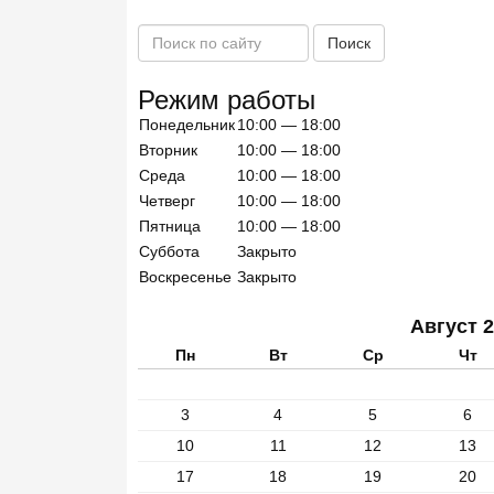
П
Поиск
о
и
Режим работы
с
Понедельник
10:00 — 18:00
к
п
Вторник
10:00 — 18:00
о
Среда
10:00 — 18:00
с
Четверг
10:00 — 18:00
а
Пятница
10:00 — 18:00
й
Суббота
Закрыто
т
Воскресенье
Закрыто
у
Август 
Пн
Вт
Ср
Чт
3
4
5
6
10
11
12
13
17
18
19
20