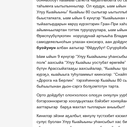
оонньообут Кыайыы салюта чаҕыллыбыта 80 сы
таһымҥа ыытылыннылар. Ол курдук, ыам ыйын 5-
Улуу Кыайыыны” Кыайыы 80 сылыгар ыытыллыб
быыстапката, ыам ыйын 6 күнүгэр “Кыайыынан к
тыйаатырдарын көрүү күрэхтэрин Гран-При хаһ
айымньылартан тэттик туруоруулара, ыам ыйын
Өрөспүүбүлүкэтин норуодунай артыыһа Владим
самодеяельноһын улахан кэнсиэрэ, аан дойду
буойунун
албан аатыгар “Өйдүүбүт! Сүгүрүйэб
Ыам ыйын 9 күнүгэр “Улуу Кыайыыны уһансыбыт
полк” аахсыйа “Улуу Кыайыы уостубат өрөгөйө”
бүтүн Арассыйатааҕы аахсыйалар, “Кыайыы тр
күрэҕэ, кыайыыга туһуламмыт киинэлэр: “Снай
«Дорога на Берлин” тэрээһиннэр Кыайыы 80 сы
быһыытынан дьон-сэргэ болҕомтотун тарта.
Орто дойдубут олоҥхолоох олоҕун оҥкулун уурб
бэтэрээннэригэр хоолдьуктаах бэйэбит хоҥкуйан
ааттарыгар барҕа махтал тылларын аныыбыт!
Кинилэр эйэни аҕалбыт, кѳҥүлү түстээбит кэск
сулус буолан Улуу Кыайыыны уһансыбыт хас би