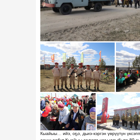
Кыайыы… ийэ, оҕо, дьиэ-кэргэн үѳрүүтүн үксэпп