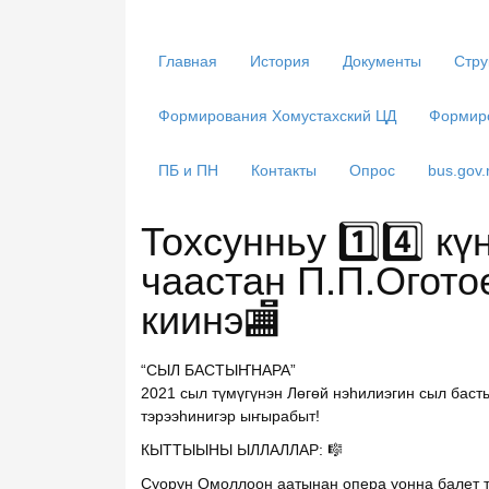
Главная
История
Документы
Стру
Формирования Хомустахский ЦД
Формир
ПБ и ПН
Контакты
Опрос
bus.gov.
Тохсунньу 1️⃣4️⃣ күн
чаастан П.П.Огот
киинэ🏬
“СЫЛ БАСТЫҤНАРА”
2021 сыл түмүгүнэн Лөгөй нэһилиэгин сыл бас
тэрээһинигэр ыҥырабыт!
КЫТТЫЫНЫ ЫЛЛАЛЛАР: 🎼
Суорун Омоллоон аатынан опера уонна балет 