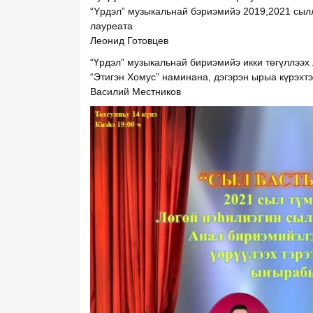
“Yрдэл” музыкальнай бэриэмийэ 2019,2021 сылл
лауреата
Леонид Готовцев
“Үрдэл” музыкальнай бириэмийэ икки төгүллээх 
“Этигэн Хомус” наминана, дэгэрэн ырыа күрэхт
Василий Местников