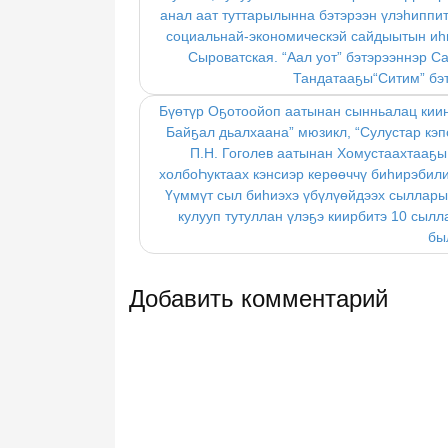
анал аат туттарылынна бэтэрээн үлэһиппи
социальнай-экономическэй сайдыытын иһ
Сыроватская. “Аал уот” бэтэрээннэр 
Тандатааҕы“Ситим” бэт
Бүөтүр Оҕотоойоп аатынан сынньалац киинэ
Байҕал дьалхаана” мюзикл, “Сулустар кэпс
П.Н. Гоголев аатынан Хомустаахтааҕы
холбоҺуктаах кэнсиэр керөөччү биһирэбили
Үүммүт сыл биһиэхэ үбүлүөйдээх сылларын
кулууп тутуллан үлэҕэ киирбитэ 10 сылл
бы
Добавить комментарий