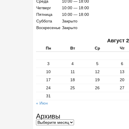
о
Среда
10:00 — 18:00
с
Четверг
10:00 — 18:00
а
Пятница
10:00 — 18:00
й
Суббота
Закрыто
т
Воскресенье
Закрыто
у
Август 
Пн
Вт
Ср
Чт
3
4
5
6
10
11
12
13
17
18
19
20
24
25
26
27
31
« Июн
Архивы