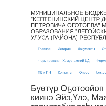
МУНИЦИПАЛЬНОЕ БЮДЖЕ
"КЕПТЕНИНСКИЙ ЦЕНТР Д
ПЕТРОВИЧА ОГОТОЕВА" 
ОБРАЗОВАНИЯ "ЛЕГОЙСК
УЛУСА (РАЙОНА) РЕСПУБЛ
Главная
История
Документы
Ст
Формирования Хомустахский ЦД
Форми
ПБ и ПН
Контакты
Опрос
bus.go
Бүөтүр Оҕотоойоп
киинэ Эйэ,Үлэ, М
тэрилтэбит таһыга