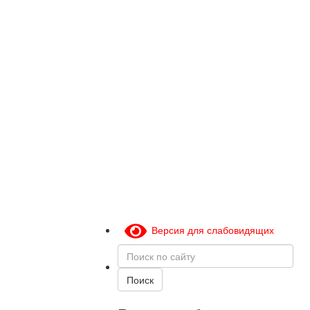
Версия для слабовидящих
Поиск
по
сайту
Поиск