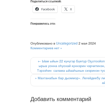
Поделиться ссылкой:
Facebook
X
Понравилось это:
Опубликовано в
Uncategorized
2 мая 2024
Комментариев нет »
← Ыам ыйын 22 күнүгэр Бүөтүр Оҕотоойоп
ырыа уонна оһуохай күннэрин чэрчитинэн
Тэрээһин салама ыйааһынын сиэринэн-туо
» Махтанабын бар дьоммор». Легейдее5у ли
а
Добавить комментарий