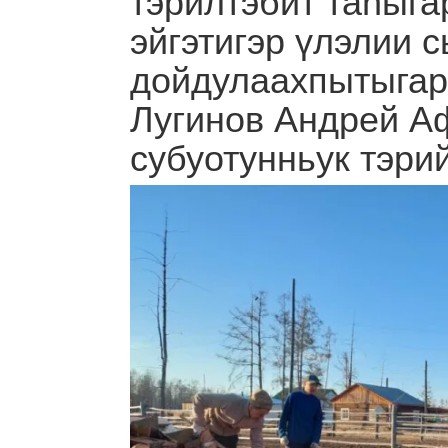
эйгэтигэр үлэлии 
дойдулаахпытыга
Лугинов Андрей А
субуотунньук тэри