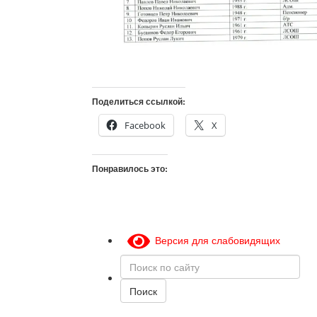
Поделиться ссылкой:
Facebook
X
Понравилось это:
Версия для слабовидящих
Поиск
по
сайту
Поиск