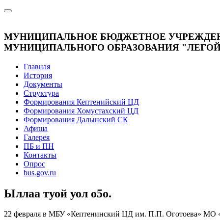
МУНИЦИПАЛЬНОЕ БЮДЖЕТНОЕ УЧРЕЖДЕНИ
МУНИЦИПАЛЬНОГО ОБРАЗОВАНИЯ "ЛЕГОЙС
Главная
История
Документы
Структура
Формирования Кептенийский ЦД
Формирования Хомустахский ЦД
Формирования Далынский СК
Афиша
Галерея
ПБ и ПН
Контакты
Опрос
bus.gov.ru
Ыллаа туой уол о5о.
22 февраля в МБУ «Кептенинский ЦД им. П.П. Оготоева» МО «