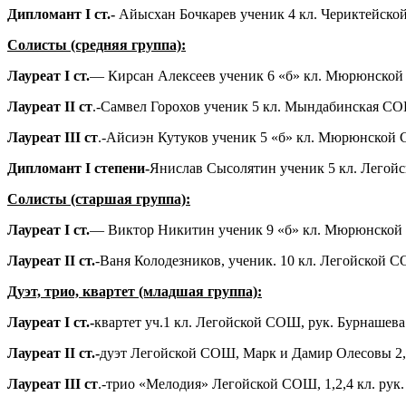
Дипломант
I
ст.-
Айысхан Бочкарев ученик 4 кл. Чериктейско
Солисты (средняя группа):
Лауреат
I
ст.
— Кирсан Алексеев ученик 6 «б» кл. Мюрюнской
Лауреат
II
ст
.-Самвел Горохов ученик 5 кл. Мындабинская СО
Лауреат
III
ст
.-Айсиэн Кутуков ученик 5 «б» кл. Мюрюнской 
Дипломант
I
степени-
Янислав Сысолятин ученик 5 кл. Легойс
Солисты (старшая группа):
Лауреат
I
ст.
— Виктор Никитин ученик 9 «б» кл. Мюрюнской 
Лауреат
II
ст.
-Ваня Колодезников, ученик. 10 кл. Легойской С
Дуэт, трио, квартет (младшая группа):
Лауреат
I
ст.-
квартет уч.1 кл. Легойской СОШ, рук. Бурнашева
Лауреат
II
ст.-
дуэт Легойской СОШ, Марк и Дамир Олесовы 2,4
Лауреат
III
ст
.-трио «Мелодия» Легойской СОШ, 1,2,4 кл. рук.