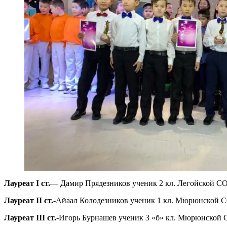
Лауреат
I
ст.
— Дамир Прядезников ученик 2 кл. Легойской СО
Лауреат
II
ст.
-Айаал Колодезников ученик 1 кл. Мюрюнской С
Лауреат
III
ст.
-Игорь Бурнашев ученик 3 «б» кл. Мюрюнской 