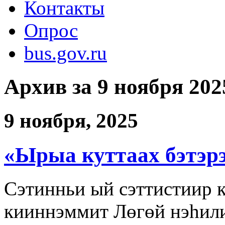
Контакты
Опрос
bus.gov.ru
Архив за 9 ноября 202
9 ноября, 2025
«Ырыа куттаах бэтэр
Сэтинньи ый сэттистиир 
кииннэммит Лөгөй нэһили