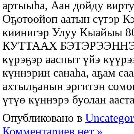
артыыһа, Аан дойду вирту
Оҕотоойоп аатын сүгэр К
киинигэр Улуу Кыайыы 8
КУТТААХ БЭТЭРЭЭННЭР”
күрэҕэр ааспыт үйэ күүрэ
күннэрин санаһа, аҕам саа
ахтылҕанын эргитэн сомо
үтүө күннэрэ буолан ааст
Опубликовано в
Uncategor
Комментариев нет »