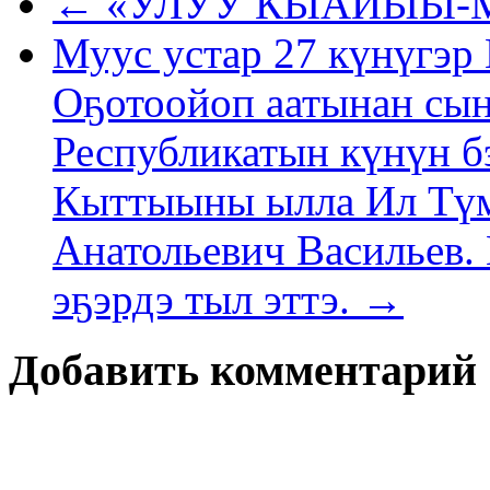
← «УЛУУ КЫАЙЫЫ-
Муус устар 27 күнүгэр
Оҕотоойоп аатынан сын
Республикатын күнүн б
Кыттыыны ылла Ил Түм
Анатольевич Васильев.
эҕэрдэ тыл эттэ. →
Добавить комментарий