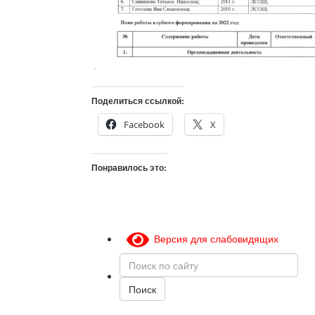
Поделиться ссылкой:
Facebook
X
Понравилось это:
Версия для слабовидящих
Поиск
по
сайту
Поиск